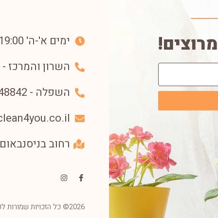
מרוצים!
ימים א'-ה' 07:00-19:00
השרון והמרכז - 052-6994936⁩
השפלה - 053-3348842⁩
lean4you.co.il
רחוב בניסנבאום 33, (קניון בת ימון) - בת י
2026© כל הזכויות שמורות לקלין פור יו