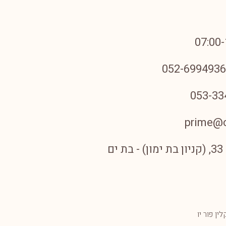
prime@c
ם