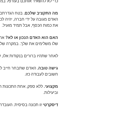
כדי לא להשאיר אותכם בעורפל במינ
מה התקציב שלכם.
בטח הגדרתם ה
האדם מגובה על ידי חברה, יהיה לכ
את כמות הכסף, אבל תמיד מועיל.
האם הוא האדם הנכון או לא?
אתם
שלו משלימים את שלך. במקרה של ב
לאחר שתהיו ברורים בנקודות אלו, 
גישה טובה.
האדם שתבחר חייב להיו
חשובים לעבודה כזו.
מקצועי.
ללא ספק, אחת התכונות הח
וביעילות.
דִיסקרֶטִי
זו תכונה בסיסית. העובד