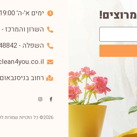
מרוצים!
ימים א'-ה' 07:00-19:00
השרון והמרכז - 052-6994936⁩
השפלה - 053-3348842⁩
lean4you.co.il
רחוב בניסנבאום 33, (קניון בת ימון) - בת י
2026© כל הזכויות שמורות לקלין פור יו