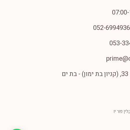
prime@c
ם