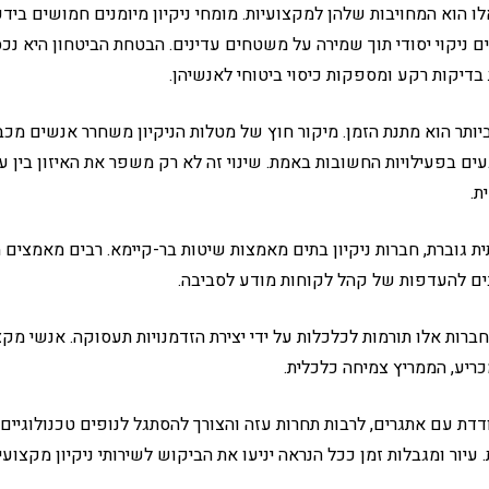
ו הוא המחויבות שלהן למקצועיות. מומחי ניקיון מיומנים חמושים בידע
 ניקוי יסודי תוך שמירה על משטחים עדינים. הבטחת הביטחון היא נכס
בדיקות רקע ומספקות כיסוי ביטוחי לאנשיהן.
יותר הוא מתנת הזמן. מיקור חוץ של מטלות הניקיון משחרר אנשים מכבל
ים בפעילויות החשובות באמת. שינוי זה לא רק משפר את האיזון בין ע
ת.
 גוברת, חברות ניקיון בתים מאמצות שיטות בר-קיימא. רבים מאמצים מ
יבים להעדפות של קהל לקוחות מודע לסביבה.
ות אלו תורמות לכלכלות על ידי יצירת הזדמנויות תעסוקה. אנשי מקצו
ריע, הממריץ צמיחה כלכלית.
דת עם אתגרים, לרבות תחרות עזה והצורך להסתגל לנופים טכנולוגיים
 עיור ומגבלות זמן ככל הנראה יניעו את הביקוש לשירותי ניקיון מקצועיי