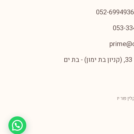
prime@c
ם