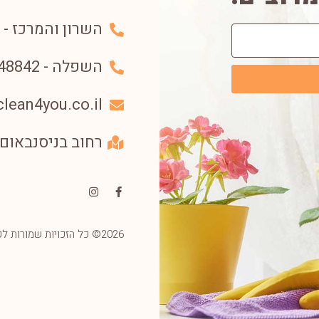
השרון והמרכז - 052-6994936⁩
השפלה - 053-3348842⁩
lean4you.co.il
רחוב בניסנבאום 33, (קניון בת ימון) - בת י
2026© כל הזכויות שמורות לקלין פור יו